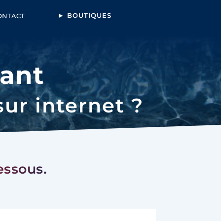
► BOUTIQUES
ONTACT
ant
sur internet ?
essous.