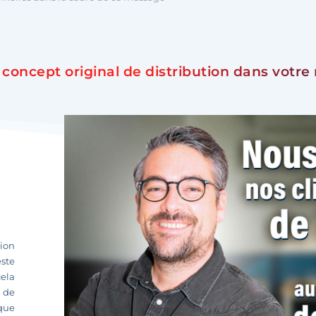
concept original de distribution dans votre 
E
tion
este
cela
z de
que