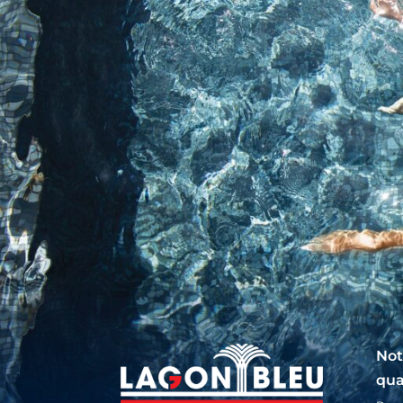
Not
qua