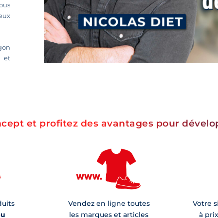
Nous
eux
gon
 et
cept et profitez des avantages pour dévelo
duits
Vendez en ligne toutes
Votre 
eu
les marques et articles
à pri